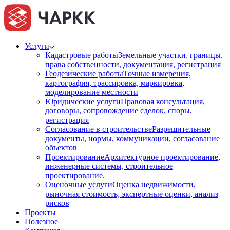
Услуги
Кадастровые работы
Земельные участки, границы,
права собственности, документация, регистрация
Геодезические работы
Точные измерения,
картография, трассировка, маркировка,
моделирование местности
Юридические услуги
Правовая консультация,
договоры, сопровождение сделок, споры,
регистрация
Согласование в строительстве
Разрешительные
документы, нормы, коммуникации, согласование
объектов
Проектирование
Архитектурное проектирование,
инженерные системы, строительное
проектирование.
Оценочные услуги
Оценка недвижимости,
рыночная стоимость, экспертные оценки, анализ
рисков
Проекты
Полезное