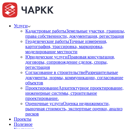
Услуги
Кадастровые работы
Земельные участки, границы,
права собственности, документация, регистрация
Геодезические работы
Точные измерения,
картография, трассировка, маркировка,
моделирование местности
Юридические услуги
Правовая консультация,
договоры, сопровождение сделок, споры,
регистрация
Согласование в строительстве
Разрешительные
документы, нормы, коммуникации, согласование
объектов
Проектирование
Архитектурное проектирование,
инженерные системы, строительное
проектирование.
Оценочные услуги
Оценка недвижимости,
рыночная стоимость, экспертные оценки, анализ
рисков
Проекты
Полезное