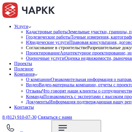
Услуги
Кадастровые работы
Земельные участки, границы, п
Геодезические работы
Точные измерения, картограф
Юридические услуги
Правовая консультация, догов
Согласование в строительстве
Разрешительные доку
Проектирование
Архитектурное проектирование, и
Оценочные услуги
Оценка недвижимости, рыночная 
Проекты
Полезное
Компания
О компании
Ознакомительная информация о направ
Видео
Видео-материалы компании, отчеты с проект
Отзывы
Что говорят наши клиенты о сотрудничест
Команда
Познакомьтесь с экспертами с высоким пр
Документы
Информация подтверждающая нашу репу
Контакты
8 (812) 910-07-30
Связаться с нами