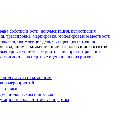
рава собственности, документация, регистрация
ия, трассировка, маркировка, моделирование местности
оры, сопровождение сделок, споры, регистрация
менты, нормы, коммуникации, согласование объектов
нженерные системы, строительное проектирование.
стоимость, экспертные оценки, анализ рисков
лениях и жизни компании
ов и мероприятий
ве с нами
офессионализмом и опытом
тацию и соответствие стандартам