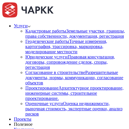
Услуги
Кадастровые работы
Земельные участки, границы,
права собственности, документация, регистрация
Геодезические работы
Точные измерения,
картография, трассировка, маркировка,
моделирование местности
Юридические услуги
Правовая консультация,
договоры, сопровождение сделок, споры,
регистрация
Согласование в строительстве
Разрешительные
документы, нормы, коммуникации, согласование
объектов
Проектирование
Архитектурное проектирование,
инженерные системы, строительное
проектирование.
Оценочные услуги
Оценка недвижимости,
рыночная стоимость, экспертные оценки, анализ
рисков
Проекты
Полезное