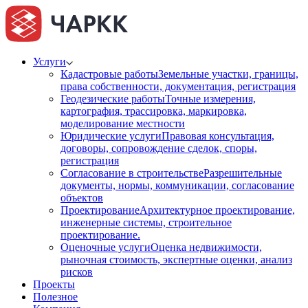
Услуги
Кадастровые работы
Земельные участки, границы,
права собственности, документация, регистрация
Геодезические работы
Точные измерения,
картография, трассировка, маркировка,
моделирование местности
Юридические услуги
Правовая консультация,
договоры, сопровождение сделок, споры,
регистрация
Согласование в строительстве
Разрешительные
документы, нормы, коммуникации, согласование
объектов
Проектирование
Архитектурное проектирование,
инженерные системы, строительное
проектирование.
Оценочные услуги
Оценка недвижимости,
рыночная стоимость, экспертные оценки, анализ
рисков
Проекты
Полезное