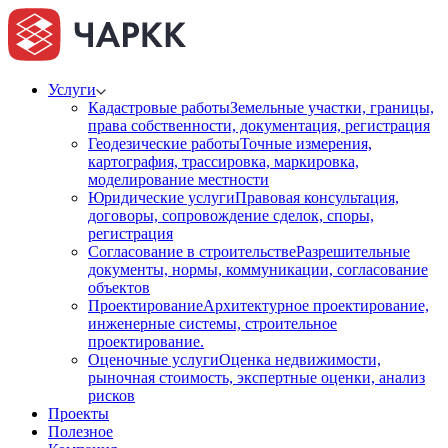
Услуги
Кадастровые работы
Земельные участки, границы,
права собственности, документация, регистрация
Геодезические работы
Точные измерения,
картография, трассировка, маркировка,
моделирование местности
Юридические услуги
Правовая консультация,
договоры, сопровождение сделок, споры,
регистрация
Согласование в строительстве
Разрешительные
документы, нормы, коммуникации, согласование
объектов
Проектирование
Архитектурное проектирование,
инженерные системы, строительное
проектирование.
Оценочные услуги
Оценка недвижимости,
рыночная стоимость, экспертные оценки, анализ
рисков
Проекты
Полезное