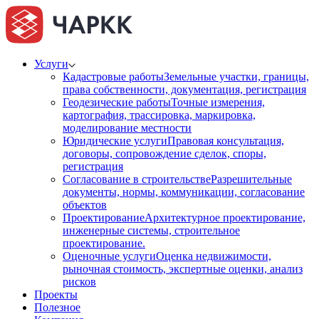
Услуги
Кадастровые работы
Земельные участки, границы,
права собственности, документация, регистрация
Геодезические работы
Точные измерения,
картография, трассировка, маркировка,
моделирование местности
Юридические услуги
Правовая консультация,
договоры, сопровождение сделок, споры,
регистрация
Согласование в строительстве
Разрешительные
документы, нормы, коммуникации, согласование
объектов
Проектирование
Архитектурное проектирование,
инженерные системы, строительное
проектирование.
Оценочные услуги
Оценка недвижимости,
рыночная стоимость, экспертные оценки, анализ
рисков
Проекты
Полезное