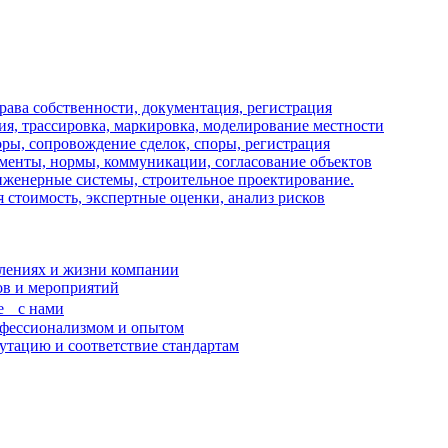
рава собственности, документация, регистрация
ия, трассировка, маркировка, моделирование местности
оры, сопровождение сделок, споры, регистрация
менты, нормы, коммуникации, согласование объектов
нженерные системы, строительное проектирование.
стоимость, экспертные оценки, анализ рисков
лениях и жизни компании
ов и мероприятий
ве с нами
офессионализмом и опытом
тацию и соответствие стандартам