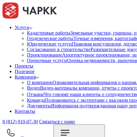
Услуги
Кадастровые работы
Земельные участки, границы, п
Геодезические работы
Точные измерения, картограф
Юридические услуги
Правовая консультация, догов
Согласование в строительстве
Разрешительные доку
Проектирование
Архитектурное проектирование, и
Оценочные услуги
Оценка недвижимости, рыночная 
Проекты
Полезное
Компания
О компании
Ознакомительная информация о направ
Видео
Видео-материалы компании, отчеты с проект
Отзывы
Что говорят наши клиенты о сотрудничест
Команда
Познакомьтесь с экспертами с высоким пр
Документы
Информация подтверждающая нашу репу
Контакты
8 (812) 910-07-30
Связаться с нами