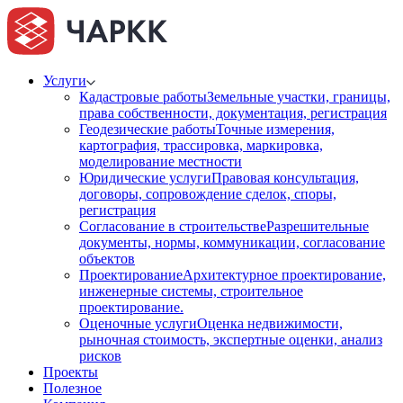
Услуги
Кадастровые работы
Земельные участки, границы,
права собственности, документация, регистрация
Геодезические работы
Точные измерения,
картография, трассировка, маркировка,
моделирование местности
Юридические услуги
Правовая консультация,
договоры, сопровождение сделок, споры,
регистрация
Согласование в строительстве
Разрешительные
документы, нормы, коммуникации, согласование
объектов
Проектирование
Архитектурное проектирование,
инженерные системы, строительное
проектирование.
Оценочные услуги
Оценка недвижимости,
рыночная стоимость, экспертные оценки, анализ
рисков
Проекты
Полезное