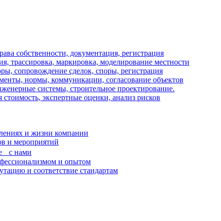
рава собственности, документация, регистрация
ия, трассировка, маркировка, моделирование местности
оры, сопровождение сделок, споры, регистрация
менты, нормы, коммуникации, согласование объектов
нженерные системы, строительное проектирование.
стоимость, экспертные оценки, анализ рисков
лениях и жизни компании
ов и мероприятий
ве с нами
офессионализмом и опытом
тацию и соответствие стандартам