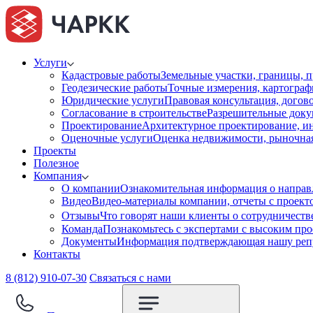
Услуги
Кадастровые работы
Земельные участки, границы, п
Геодезические работы
Точные измерения, картограф
Юридические услуги
Правовая консультация, догов
Согласование в строительстве
Разрешительные доку
Проектирование
Архитектурное проектирование, и
Оценочные услуги
Оценка недвижимости, рыночная 
Проекты
Полезное
Компания
О компании
Ознакомительная информация о направ
Видео
Видео-материалы компании, отчеты с проект
Отзывы
Что говорят наши клиенты о сотрудничест
Команда
Познакомьтесь с экспертами с высоким пр
Документы
Информация подтверждающая нашу репу
Контакты
8 (812) 910-07-30
Связаться с нами