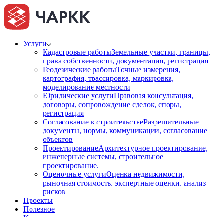
Услуги
Кадастровые работы
Земельные участки, границы,
права собственности, документация, регистрация
Геодезические работы
Точные измерения,
картография, трассировка, маркировка,
моделирование местности
Юридические услуги
Правовая консультация,
договоры, сопровождение сделок, споры,
регистрация
Согласование в строительстве
Разрешительные
документы, нормы, коммуникации, согласование
объектов
Проектирование
Архитектурное проектирование,
инженерные системы, строительное
проектирование.
Оценочные услуги
Оценка недвижимости,
рыночная стоимость, экспертные оценки, анализ
рисков
Проекты
Полезное