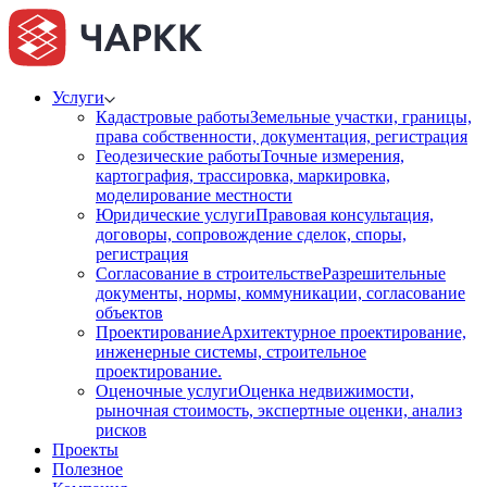
Услуги
Кадастровые работы
Земельные участки, границы,
права собственности, документация, регистрация
Геодезические работы
Точные измерения,
картография, трассировка, маркировка,
моделирование местности
Юридические услуги
Правовая консультация,
договоры, сопровождение сделок, споры,
регистрация
Согласование в строительстве
Разрешительные
документы, нормы, коммуникации, согласование
объектов
Проектирование
Архитектурное проектирование,
инженерные системы, строительное
проектирование.
Оценочные услуги
Оценка недвижимости,
рыночная стоимость, экспертные оценки, анализ
рисков
Проекты
Полезное