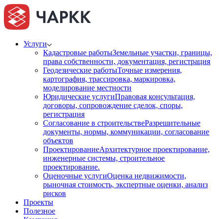
Услуги
Кадастровые работы
Земельные участки, границы,
права собственности, документация, регистрация
Геодезические работы
Точные измерения,
картография, трассировка, маркировка,
моделирование местности
Юридические услуги
Правовая консультация,
договоры, сопровождение сделок, споры,
регистрация
Согласование в строительстве
Разрешительные
документы, нормы, коммуникации, согласование
объектов
Проектирование
Архитектурное проектирование,
инженерные системы, строительное
проектирование.
Оценочные услуги
Оценка недвижимости,
рыночная стоимость, экспертные оценки, анализ
рисков
Проекты
Полезное